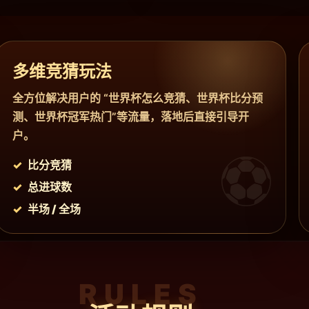
多维竞猜玩法
全方位解决用户的 “世界杯怎么竞猜、世界杯比分预
测、世界杯冠军热门”等流量，落地后直接引导开
户。
比分竞猜
总进球数
半场 / 全场
RULES