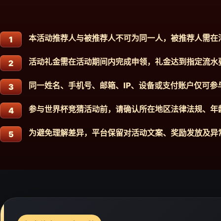
本活动推荐人与被推荐人不可为同一人，被推荐人需在
1
活动礼金需在活动期间内完成申领，礼金达到指定流水
2
同一姓名、手机号、邮箱、IP、设备或支付账户仅可参
3
参与世界杯竞猜活动前，请确认所在地区法律法规、年
4
为避免理解差异，平台保留对活动文案、奖励发放及异
5