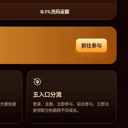
0.1%洗码返额
前往参与
🎯
五入口分流
，方便快速
登录、注册、立即参与、前往参与、立即注
册领取分别跳转不同域名。