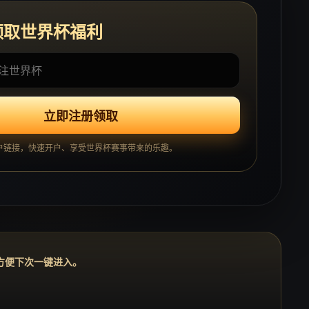
领取世界杯福利
立即注册领取
户链接，快速开户、享受世界杯赛事带来的乐趣。
，方便下次一键进入。