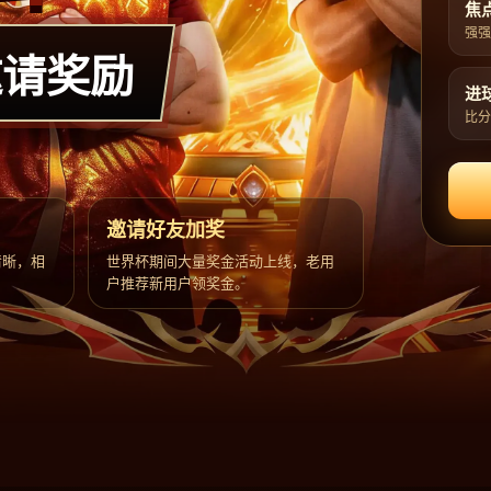
焦
强强
 邀请奖励
进
比分
邀请好友加奖
清晰，相
世界杯期间大量奖金活动上线，老用
户推荐新用户领奖金。