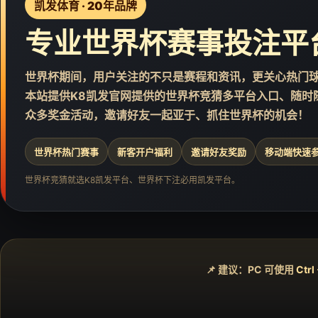
凯发体育 · 20年品牌
专业世界杯赛事投注平
世界杯期间，用户关注的不只是赛程和资讯，更关心热门
本站提供K8凯发官网提供的世界杯竞猜多平台入口、随时
众多奖金活动，邀请好友一起亚于、抓住世界杯的机会！
世界杯热门赛事
新客开户福利
邀请好友奖励
移动端快速
世界杯竞猜就选K8凯发平台、世界杯下注必用凯发平台。
📌 建议：PC 可使用
Ctrl