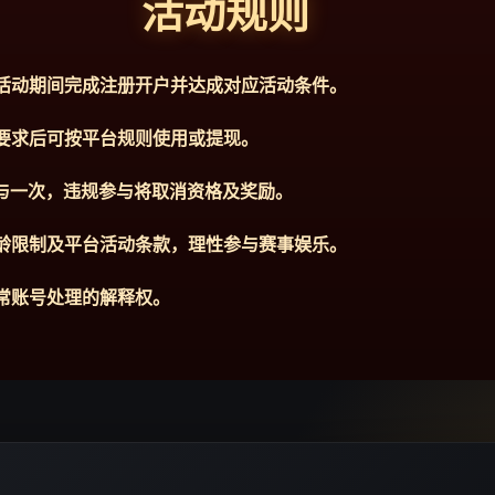
活动规则
活动期间完成注册开户并达成对应活动条件。
要求后可按平台规则使用或提现。
与一次，违规参与将取消资格及奖励。
龄限制及平台活动条款，理性参与赛事娱乐。
常账号处理的解释权。